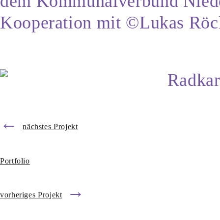
dem Kommunalverbund Nieder
Kooperation mit ©Lukas Röckl
←
nächstes Projekt
Portfolio
→
vorheriges Projekt